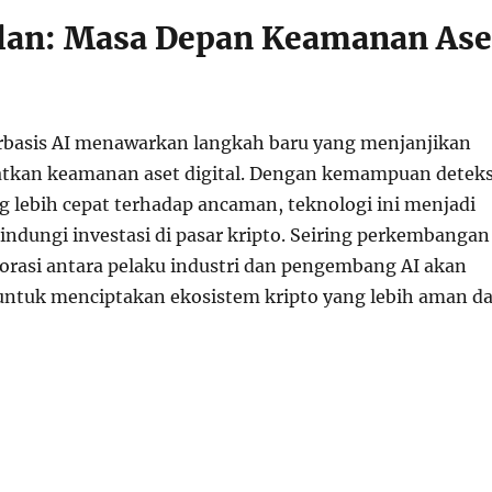
lan: Masa Depan Keamanan Ase
erbasis AI menawarkan langkah baru yang menjanjikan
tkan keamanan aset digital. Dengan kemampuan deteks
g lebih cepat terhadap ancaman, teknologi ini menjadi
indungi investasi di pasar kripto. Seiring perkembangan
borasi antara pelaku industri dan pengembang AI akan
untuk menciptakan ekosistem kripto yang lebih aman d