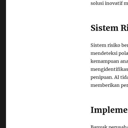
solusi inovatif m
Sistem Ri
Sistem risiko b
mendeteksi pola
kemampuan analis
mengidentifikas
penipuan. AI ti
memberikan perl
Implemen
Banyak perusah