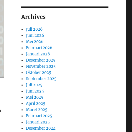
Archives
Juli 2026
Juni 2026
Mei 2026
Februari 2026
Januari 2026
Desember 2025
November 2025
Oktober 2025
September 2025
Juli 2025
Juni 2025
Mei 2025
April 2025
Maret 2025
n
Februari 2025
Januari 2025
Desember 2024