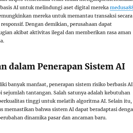
rbasis AI untuk melindungi aset digital mereka
medusa8
memungkinkan mereka untuk memantau transaksi secara
n responsif. Dengan demikian, perusahaan dapat
gian akibat aktivitas ilegal dan memberikan rasa aman
a.
n dalam Penerapan Sistem AI
ki banyak manfaat, penerapan sistem risiko berbasis AI
 sejumlah tantangan. Salah satunya adalah kebutuhan
erkualitas tinggi untuk melatih algoritma AI. Selain itu,
s memastikan bahwa sistem AI dapat beradaptasi deng
perubahan dinamika pasar dan ancaman baru.