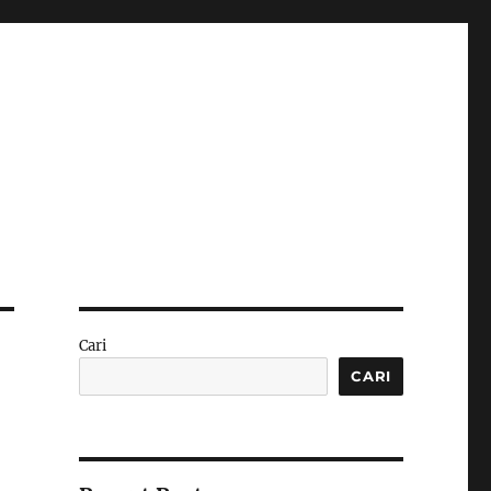
Cari
CARI