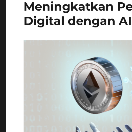
Meningkatkan Pe
Digital dengan AI