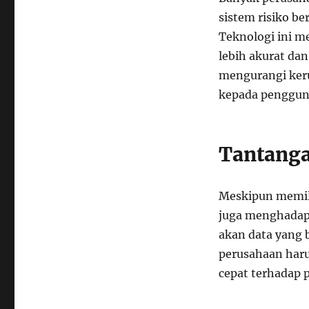
sistem risiko be
Teknologi ini 
lebih akurat da
mengurangi keru
kepada penggun
Tantanga
Meskipun memili
juga menghadapi
akan data yang b
perusahaan haru
cepat terhadap 