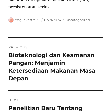
jika Anda mengalami masalah kulit yang
persisten atau serius.
Author
Posted
Categories
fragilekestrel31
03/21/2024
Uncategorized
on
Navigasi
PREVIOUS
pos
Bioteknologi dan Keamanan
Previous
post:
Pangan: Menjamin
Ketersediaan Makanan Masa
Depan
NEXT
Penelitian Baru Tentang
Next