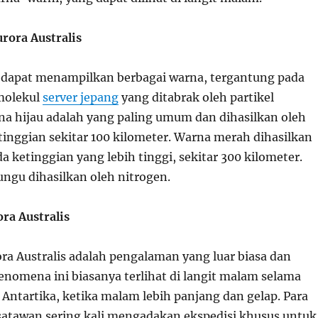
rora Australis
s dapat menampilkan berbagai warna, tergantung pada
molekul
server jepang
yang ditabrak oleh partikel
a hijau adalah yang paling umum dan dihasilkan oleh
tinggian sekitar 100 kilometer. Warna merah dihasilkan
a ketinggian yang lebih tinggi, sekitar 300 kilometer.
ungu dihasilkan oleh nitrogen.
ra Australis
a Australis adalah pengalaman yang luar biasa dan
nomena ini biasanya terlihat di langit malam selama
Antartika, ketika malam lebih panjang dan gelap. Para
atawan sering kali mengadakan ekspedisi khusus untuk