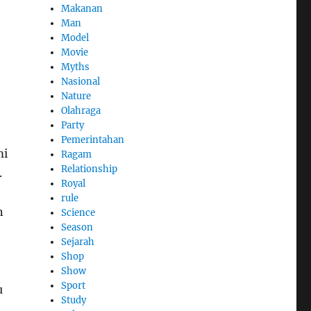
Makanan
Man
Model
Movie
Myths
Nasional
Nature
Olahraga
Party
Pemerintahan
mi
Ragam
Relationship
.
Royal
rule
n
Science
Season
Sejarah
Shop
Show
Sport
u
Study