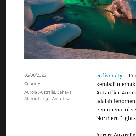
Posted
02/08/2025
vcdiversity
– Fen
on
Categories
Country
kembali memukau
Tags
Aurora Australis
,
Cahaya
Antartika. Auror
Alami
,
Langit Antartika
adalah fenomena 
Fenomena ini se
Northern Lights,
Aurora Australis