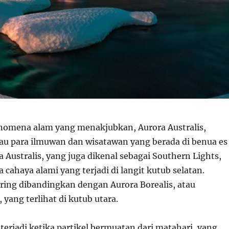
omena alam yang menakjubkan, Aurora Australis,
 para ilmuwan dan wisatawan yang berada di benua es
a Australis, yang juga dikenal sebagai Southern Lights,
cahaya alami yang terjadi di langit kutub selatan.
ring dibandingkan dengan Aurora Borealis, atau
 yang terlihat di kutub utara.
 terjadi ketika partikel bermuatan dari matahari, yang