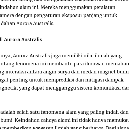
indahan alam ini. Mereka menggunakan peralatan
kamera dengan pengaturan eksposur panjang untuk
ahan Aurora Australis.
i Aurora Australis
nya, Aurora Australis juga memiliki nilai ilmiah yang
 tentang fenomena ini membantu para ilmuwan memaha
ang interaksi antara angin surya dan medan magnet bumi
angat penting untuk memprediksi dan mitigasi dampak
agnetik, yang dapat mengganggu sistem komunikasi da
s adalah salah satu fenomena alam yang paling indah dan
bumi. Keindahan cahaya alami ini tidak hanya memuka
ga memberikan wawasan ilmiah yang berharga. Bagi siapa