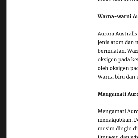
Warna-warni Au
Aurora Australi
jenis atom dan 
bermuatan. Warn
oksigen pada ke
oleh oksigen pad
Warna biru dan 
Mengamati Auro
Mengamati Auror
menakjubkan. Fe
musim dingin di 
ilmuwan dan wis