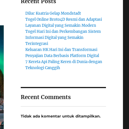
Recent Posts
Diluc Ksatria Gelap Mondstadt
Togel Online Broto4D Resmi dan Adaptasi
Layanan Digital yang Semakin Modern
Togel Hari Ini dan Perkembangan Sistem
Informasi Digital yang Semakin
Terintegrasi
Keluaran HK Hari Ini dan Transformasi
Penyajian Data Berbasis Platform Digital
7 Kereta Api Paling Keren di Dunia dengan
Teknologi Canggih
Recent Comments
Tidak ada komentar untuk ditampilkan.