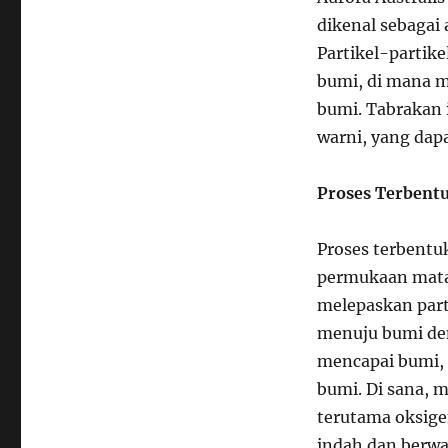
dikenal sebagai
Partikel-partik
bumi, di mana m
bumi. Tabrakan 
warni, yang dapa
Proses Terbentu
Proses terbentu
permukaan matah
melepaskan par
menuju bumi deng
mencapai bumi, 
bumi. Di sana, 
terutama oksige
indah dan berwa