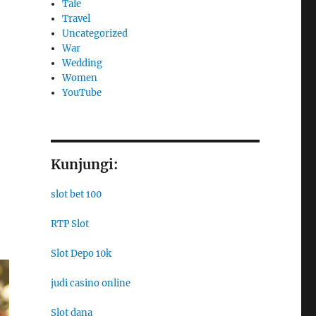
Tale
Travel
Uncategorized
War
Wedding
Women
YouTube
Kunjungi:
slot bet 100
RTP Slot
Slot Depo 10k
judi casino online
Slot dana