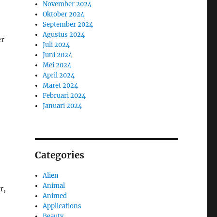
November 2024
Oktober 2024
September 2024
Agustus 2024
er
Juli 2024
Juni 2024
Mei 2024
April 2024
Maret 2024
Februari 2024
Januari 2024
Categories
Alien
Animal
r,
Animed
Applications
Beauty