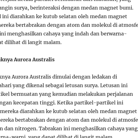
 angin surya, berinteraksi dengan medan magnet bumi.
el ini diarahkan ke kutub selatan oleh medan magnet
ereka bertabrakan dengan atom dan molekul di atmosf
ini menghasilkan cahaya yang indah dan berwarna-
t dilihat di langit malam.
knya Aurora Australis
knya Aurora Australis dimulai dengan ledakan di
ari yang dikenal sebagai letusan surya. Letusan ini
tikel bermuatan yang kemudian melakukan perjalanan
an kecepatan tinggi. Ketika partikel-partikel ini
mereka diarahkan ke kutub selatan oleh medan magnet
mereka bertabrakan dengan atom dan molekul di atmosfe
n dan nitrogen. Tabrakan ini menghasilkan cahaya yang
rna-warni, yang dapat dilihat di langit malam.