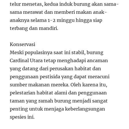
telur menetas, kedua induk burung akan sama-
sama merawat dan memberi makan anak-
anaknya selama 1-2 minggu hingga siap
terbang dan mandiri.
Konservasi
Meski populasinya saat ini stabil, burung
Cardinal Utara tetap menghadapi ancaman
yang datang dari perusakan habitat dan
penggunaan pestisida yang dapat meracuni
sumber makanan mereka. Oleh karena itu,
pelestarian habitat alami dan penggunaan
taman yang ramah burung menjadi sangat
penting untuk menjaga keberlangsungan
spesies ini.