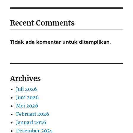
Recent Comments
Tidak ada komentar untuk ditampilkan.
Archives
Juli 2026
Juni 2026
Mei 2026
Februari 2026
Januari 2026
Desember 2025