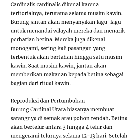
Cardinalis cardinalis dikenal karena
teritorialnya, terutama selama musim kawin.
Burung jantan akan menyanyikan lagu-lagu
untuk menandai wilayah mereka dan menarik
perhatian betina. Mereka juga dikenal
monogami, sering kali pasangan yang
terbentuk akan bertahan hingga satu musim
kawin. Saat musim kawin, jantan akan
memberikan makanan kepada betina sebagai
bagian dari ritual kawin.
Reproduksi dan Pertumbuhan
Burung Cardinal Utara biasanya membuat
sarangnya di semak atau pohon rendah. Betina
akan bertelur antara 3 hingga 4 telur dan
mengerami telurnya selama 12-13 hari. Setelah