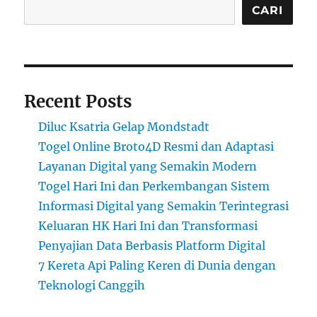
CARI
Recent Posts
Diluc Ksatria Gelap Mondstadt
Togel Online Broto4D Resmi dan Adaptasi
Layanan Digital yang Semakin Modern
Togel Hari Ini dan Perkembangan Sistem
Informasi Digital yang Semakin Terintegrasi
Keluaran HK Hari Ini dan Transformasi
Penyajian Data Berbasis Platform Digital
7 Kereta Api Paling Keren di Dunia dengan
Teknologi Canggih