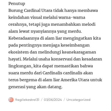
Penutup
Burung Cardinal Utara tidak hanya membawa
keindahan visual melalui warna-warna
cerahnya, tetapi juga menambahkan melodi
alam lewat nyanyiannya yang merdu.
Keberadaannya di alam liar mengingatkan kita
pada pentingnya menjaga keseimbangan
ekosistem dan melindungi keanekaragaman
hayati. Melalui usaha konservasi dan kesadaran
lingkungan, kita dapat memastikan bahwa
suara merdu dari Cardinalis cardinalis akan
terus bergema di alam liar Amerika Utara untuk
generasi yang akan datang.
Author
Posted
Categories
fragilekestrel31
03/06/2024
Uncategorized
on