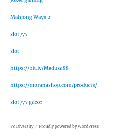
Joker gaming
Mahjong Ways 2
slot777
slot
https://bit.ly/Medusa88
https://moranashop.com/products/
slot777 gacor
Vc Diversity
Proudly powered by WordPress