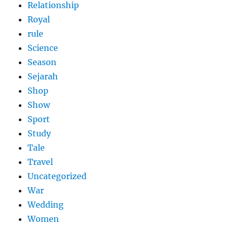
Relationship
Royal
rule
Science
Season
Sejarah
Shop
Show
Sport
Study
Tale
Travel
Uncategorized
War
Wedding
Women