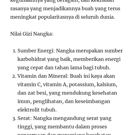
kegunaannya yang beragam, dan kekhasan
rasanya yang menjadikannya buah yang terus
meningkat popularitasnya di seluruh dunia.
Nilai Gizi Nangka:
Sumber Energi: Nangka merupakan sumber
karbohidrat yang baik, memberikan energi
yang cepat dan tahan lama bagi tubuh.
Vitamin dan Mineral: Buah ini kaya akan
vitamin C, vitamin A, potassium, kalsium,
dan zat besi, yang mendukung kesehatan
imun, penglihatan, dan keseimbangan
elektrolit tubuh.
Serat: Nangka mengandung serat yang
tinggi, yang membantu dalam proses