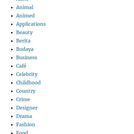
Animal
Animed
Applications
Beauty
Berita
Budaya
Business
Café
Celebrity
Childhood
Country
Crime
Designer
Drama
Fashion
Food