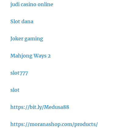
judi casino online
Slot dana
Joker gaming
Mahjong Ways 2
slot777
slot
https://bit.ly/Medusa88
https://moranashop.com/products/