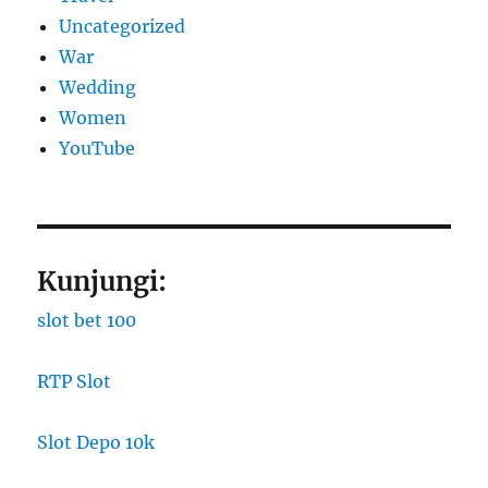
Uncategorized
War
Wedding
Women
YouTube
Kunjungi:
slot bet 100
RTP Slot
Slot Depo 10k