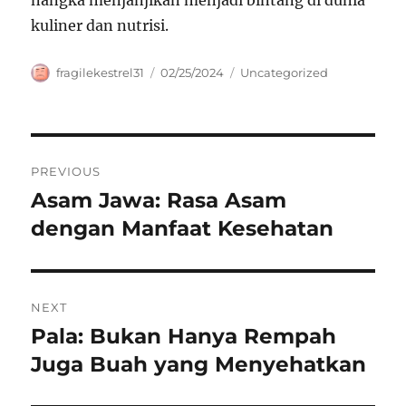
nangka menjanjikan menjadi bintang di dunia
kuliner dan nutrisi.
Author
Posted
Categories
fragilekestrel31
02/25/2024
Uncategorized
on
Navigasi
PREVIOUS
pos
Asam Jawa: Rasa Asam
Previous
post:
dengan Manfaat Kesehatan
NEXT
Pala: Bukan Hanya Rempah
Next
post:
Juga Buah yang Menyehatkan