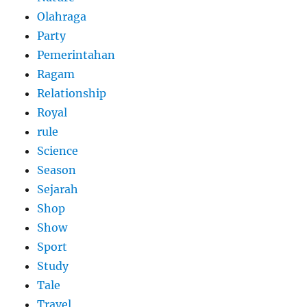
Olahraga
Party
Pemerintahan
Ragam
Relationship
Royal
rule
Science
Season
Sejarah
Shop
Show
Sport
Study
Tale
Travel