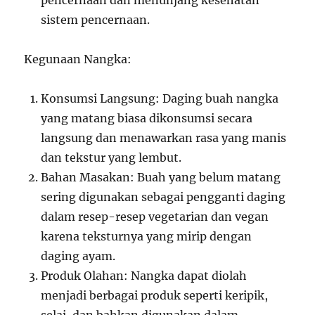
pencernaan dan menunjang kesehatan
sistem pencernaan.
Kegunaan Nangka:
Konsumsi Langsung: Daging buah nangka
yang matang biasa dikonsumsi secara
langsung dan menawarkan rasa yang manis
dan tekstur yang lembut.
Bahan Masakan: Buah yang belum matang
sering digunakan sebagai pengganti daging
dalam resep-resep vegetarian dan vegan
karena teksturnya yang mirip dengan
daging ayam.
Produk Olahan: Nangka dapat diolah
menjadi berbagai produk seperti keripik,