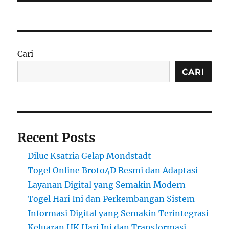
Cari
CARI
Recent Posts
Diluc Ksatria Gelap Mondstadt
Togel Online Broto4D Resmi dan Adaptasi
Layanan Digital yang Semakin Modern
Togel Hari Ini dan Perkembangan Sistem
Informasi Digital yang Semakin Terintegrasi
Keluaran HK Hari Ini dan Transformasi