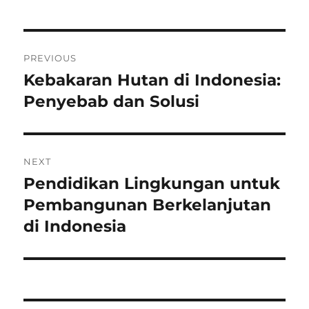
Navigasi
PREVIOUS
pos
Kebakaran Hutan di Indonesia:
Previous
post:
Penyebab dan Solusi
NEXT
Pendidikan Lingkungan untuk
Next
post:
Pembangunan Berkelanjutan
di Indonesia