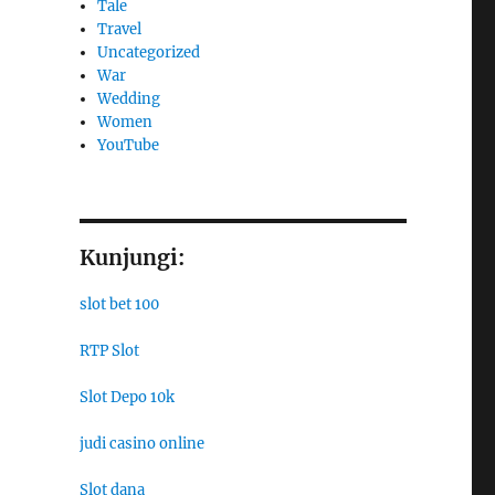
Tale
Travel
Uncategorized
War
Wedding
Women
YouTube
Kunjungi:
slot bet 100
RTP Slot
Slot Depo 10k
judi casino online
Slot dana