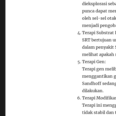
dieksplorasi se
punca dapat men
oleh sel-sel ot
menjadi pengoba
Terapi Substrat
SRT bertujuan 
dalam penyakit S
melihat apakah
Terapi Gen:
Terapi gen meli
menggantikan ge
Sandhoff sedang
dilakukan.
Terapi Modifika
Terapi ini meng
tidak stabil dan