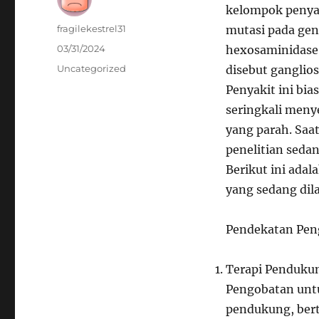
kelompok penyak
Author
fragilekestrel31
mutasi pada ge
Posted
03/31/2024
hexosaminidase
on
Categories
Uncategorized
disebut ganglios
Penyakit ini bi
seringkali meny
yang parah. Saat
penelitian seda
Berikut ini ada
yang sedang dil
Pendekatan Pen
Terapi Penduku
Pengobatan untu
pendukung, ber