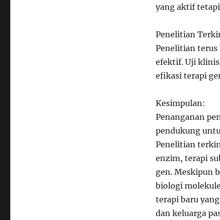
yang aktif tetap
Penelitian Terkin
Penelitian teru
efektif. Uji kl
efikasi terapi 
Kesimpulan:
Penanganan peny
pendukung untuk
Penelitian terk
enzim, terapi su
gen. Meskipun 
biologi molekul
terapi baru yang
dan keluarga pa