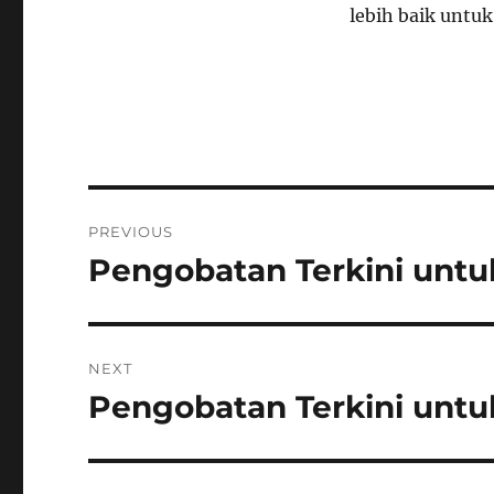
lebih baik untuk 
Navigasi
PREVIOUS
pos
Pengobatan Terkini unt
Previous
post:
NEXT
Pengobatan Terkini untuk
Next
post: