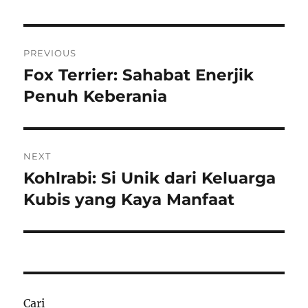
Navigasi
PREVIOUS
pos
Fox Terrier: Sahabat Enerjik
Previous
post:
Penuh Keberania
NEXT
Kohlrabi: Si Unik dari Keluarga
Next
post:
Kubis yang Kaya Manfaat
Cari