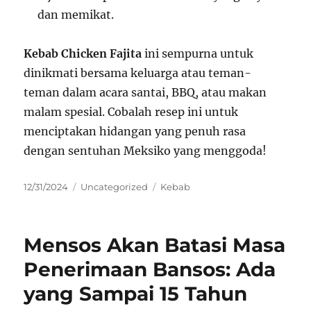
dan memikat.
Kebab Chicken Fajita
ini sempurna untuk
dinikmati bersama keluarga atau teman-
teman dalam acara santai, BBQ, atau makan
malam spesial. Cobalah resep ini untuk
menciptakan hidangan yang penuh rasa
dengan sentuhan Meksiko yang menggoda!
Posted
Categories
Tags
12/31/2024
Uncategorized
Kebab
on
Mensos Akan Batasi Masa
Penerimaan Bansos: Ada
yang Sampai 15 Tahun