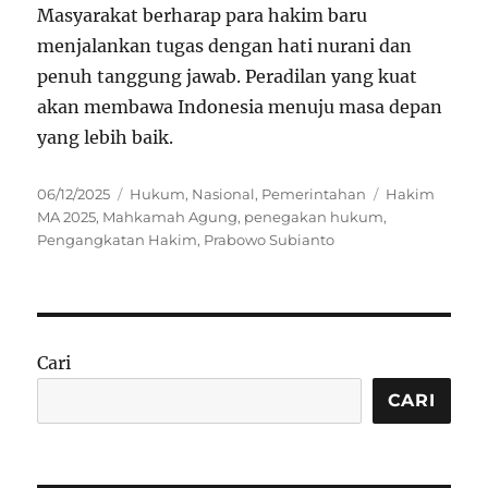
Masyarakat berharap para hakim baru
menjalankan tugas dengan hati nurani dan
penuh tanggung jawab. Peradilan yang kuat
akan membawa Indonesia menuju masa depan
yang lebih baik.
Posted
Categories
Tags
06/12/2025
Hukum
,
Nasional
,
Pemerintahan
Hakim
on
MA 2025
,
Mahkamah Agung
,
penegakan hukum
,
Pengangkatan Hakim
,
Prabowo Subianto
Cari
CARI