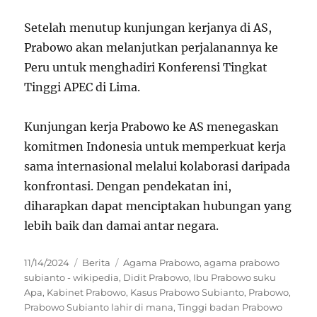
Setelah menutup kunjungan kerjanya di AS,
Prabowo akan melanjutkan perjalanannya ke
Peru untuk menghadiri Konferensi Tingkat
Tinggi APEC di Lima.
Kunjungan kerja Prabowo ke AS menegaskan
komitmen Indonesia untuk memperkuat kerja
sama internasional melalui kolaborasi daripada
konfrontasi. Dengan pendekatan ini,
diharapkan dapat menciptakan hubungan yang
lebih baik dan damai antar negara.
Posted
Categories
Tags
11/14/2024
Berita
Agama Prabowo
,
agama prabowo
on
subianto - wikipedia
,
Didit Prabowo
,
Ibu Prabowo suku
Apa
,
Kabinet Prabowo
,
Kasus Prabowo Subianto
,
Prabowo
,
Prabowo Subianto lahir di mana
,
Tinggi badan Prabowo