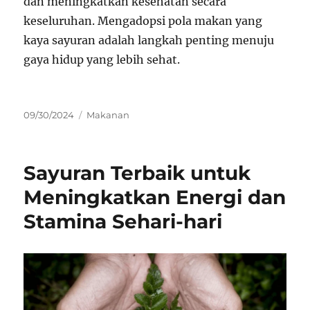
dan meningkatkan kesehatan secara
keseluruhan. Mengadopsi pola makan yang
kaya sayuran adalah langkah penting menuju
gaya hidup yang lebih sehat.
Posted
Categories
09/30/2024
Makanan
on
Sayuran Terbaik untuk
Meningkatkan Energi dan
Stamina Sehari-hari