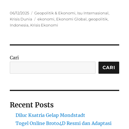
Posted
Categories
06/12/2025
Geopolitik & Ekonomi
,
Isu Internasional
,
on
Tags
Krisis Dunia
ekonomi
,
Ekonomi Global
,
geopolitik
,
Indonesia
,
Krisis Ekonomi
Cari
CARI
Recent Posts
Diluc Ksatria Gelap Mondstadt
Togel Online Broto4D Resmi dan Adaptasi