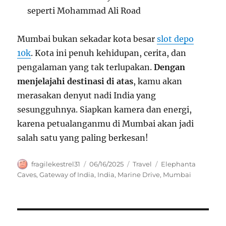
seperti Mohammad Ali Road
Mumbai bukan sekadar kota besar
slot depo
10k
. Kota ini penuh kehidupan, cerita, dan
pengalaman yang tak terlupakan.
Dengan
menjelajahi destinasi di atas
, kamu akan
merasakan denyut nadi India yang
sesungguhnya. Siapkan kamera dan energi,
karena petualanganmu di Mumbai akan jadi
salah satu yang paling berkesan!
Author
Posted
Categories
Tags
fragilekestrel31
06/16/2025
Travel
Elephanta
on
Caves
,
Gateway of India
,
India
,
Marine Drive
,
Mumbai
Navigasi