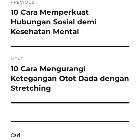
PREVIOUS
pos
10 Cara Memperkuat
Previous
post:
Hubungan Sosial demi
Kesehatan Mental
NEXT
10 Cara Mengurangi
Next
post:
Ketegangan Otot Dada dengan
Stretching
Cari