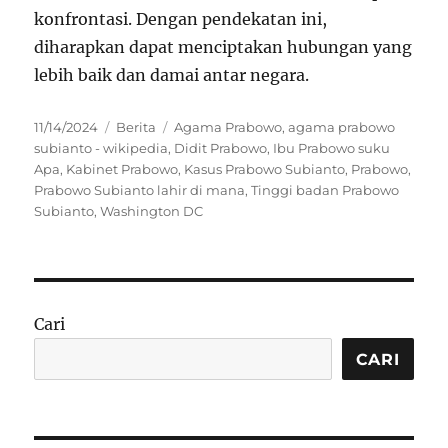
konfrontasi. Dengan pendekatan ini,
diharapkan dapat menciptakan hubungan yang
lebih baik dan damai antar negara.
Posted
Categories
Tags
11/14/2024
Berita
Agama Prabowo
,
agama prabowo
on
subianto - wikipedia
,
Didit Prabowo
,
Ibu Prabowo suku
Apa
,
Kabinet Prabowo
,
Kasus Prabowo Subianto
,
Prabowo
,
Prabowo Subianto lahir di mana
,
Tinggi badan Prabowo
Subianto
,
Washington DC
Cari
CARI