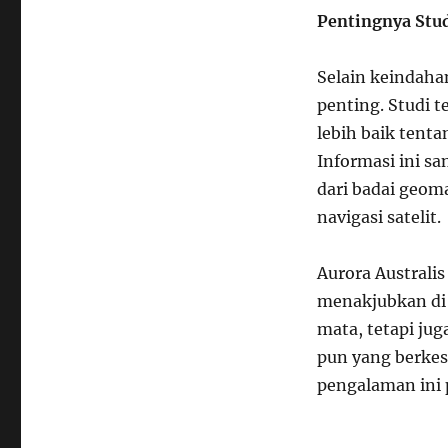
Pentingnya Stud
Selain keindahan
penting. Studi
lebih baik tent
Informasi ini s
dari badai geom
navigasi satelit.
Aurora Australi
menakjubkan di 
mata, tetapi ju
pun yang berkes
pengalaman ini 