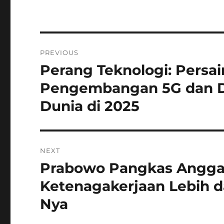
Navigasi
PREVIOUS
pos
Perang Teknologi: Persa
Previous
post:
Pengembangan 5G dan 
Dunia di 2025
NEXT
Prabowo Pangkas Angga
Next
post:
Ketenagakerjaan Lebih d
Nya