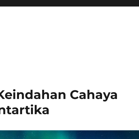
: Keindahan Cahaya
ntartika