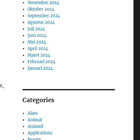
November 2024
Oktober 2024
September 2024
Agustus 2024
Juli 2024
Juni 2024
Mei 2024
April 2024
Maret 2024
Februari 2024
Januari 2024
r,
Categories
Alien
Animal
Animed
Applications
Beauty