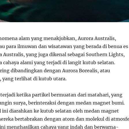
omena alam yang menakjubkan, Aurora Australis,
 para ilmuwan dan wisatawan yang berada di benua es
a Australis, yang juga dikenal sebagai Southern Lights,
cahaya alami yang terjadi di langit kutub selatan.
ring dibandingkan dengan Aurora Borealis, atau
 yang terlihat di kutub utara.
 terjadi ketika partikel bermuatan dari matahari, yang
 angin surya, berinteraksi dengan medan magnet bumi.
el ini diarahkan ke kutub selatan oleh medan magnet
ereka bertabrakan dengan atom dan molekul di atmosf
ini menghasilkan cahaya yang indah dan berwarna-