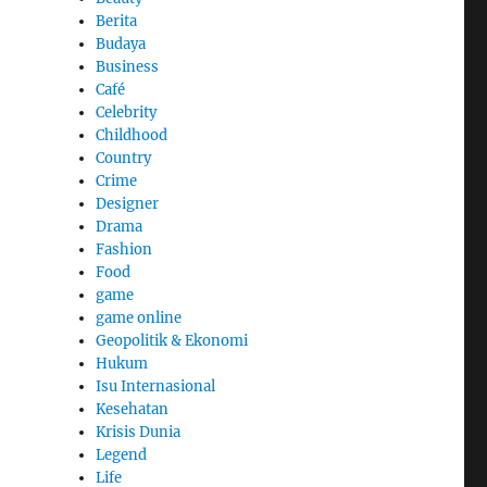
Berita
Budaya
Business
Café
Celebrity
Childhood
Country
Crime
Designer
Drama
Fashion
Food
game
game online
Geopolitik & Ekonomi
Hukum
Isu Internasional
Kesehatan
Krisis Dunia
Legend
Life