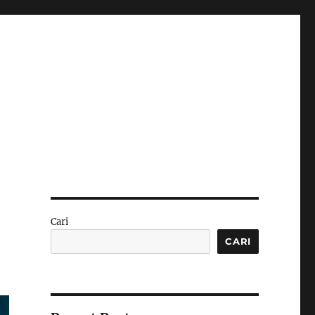
Cari
CARI