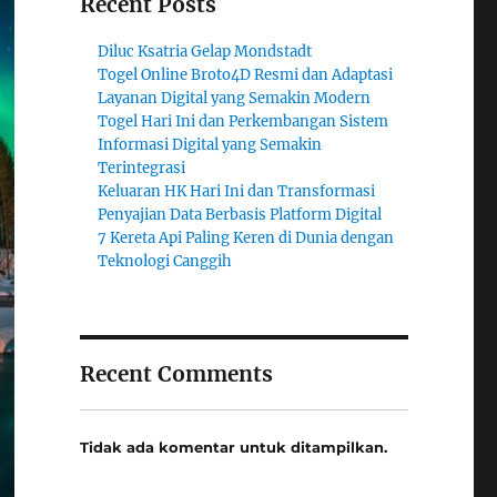
Recent Posts
Diluc Ksatria Gelap Mondstadt
Togel Online Broto4D Resmi dan Adaptasi
Layanan Digital yang Semakin Modern
Togel Hari Ini dan Perkembangan Sistem
Informasi Digital yang Semakin
Terintegrasi
Keluaran HK Hari Ini dan Transformasi
Penyajian Data Berbasis Platform Digital
7 Kereta Api Paling Keren di Dunia dengan
Teknologi Canggih
Recent Comments
Tidak ada komentar untuk ditampilkan.