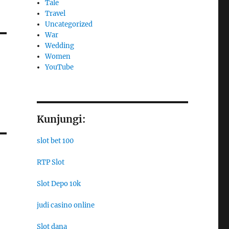
Tale
Travel
Uncategorized
War
Wedding
Women
YouTube
Kunjungi:
slot bet 100
RTP Slot
Slot Depo 10k
judi casino online
Slot dana