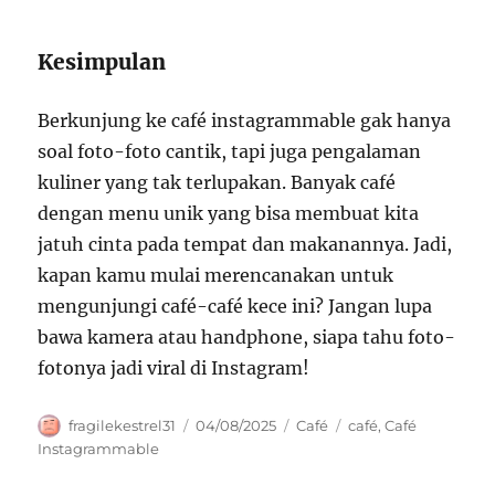
Kesimpulan
Berkunjung ke café instagrammable gak hanya
soal foto-foto cantik, tapi juga pengalaman
kuliner yang tak terlupakan. Banyak café
dengan menu unik yang bisa membuat kita
jatuh cinta pada tempat dan makanannya. Jadi,
kapan kamu mulai merencanakan untuk
mengunjungi café-café kece ini? Jangan lupa
bawa kamera atau handphone, siapa tahu foto-
fotonya jadi viral di Instagram!
Author
Posted
Categories
Tags
fragilekestrel31
04/08/2025
Café
café
,
Café
on
Instagrammable