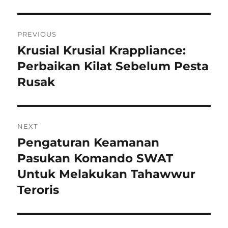
Navigasi
PREVIOUS
pos
Krusial Krusial Krappliance:
Previous
post:
Perbaikan Kilat Sebelum Pesta
Rusak
NEXT
Pengaturan Keamanan
Next
post:
Pasukan Komando SWAT
Untuk Melakukan Tahawwur
Teroris