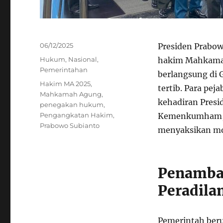
Posted
06/12/2025
Presiden Prabow
on
Categories
Hukum
,
Nasional
,
hakim Mahkamah 
Pemerintahan
berlangsung di 
Tags
Hakim MA 2025
,
tertib. Para pej
Mahkamah Agung
,
kehadiran Pres
penegakan hukum
,
Pengangkatan Hakim
,
Kemenkumham, 
Prabowo Subianto
menyaksikan mo
Penamba
Peradila
Pemerintah ber