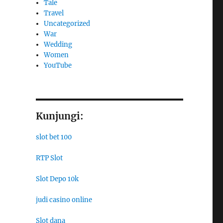
Tale
Travel
Uncategorized
War
Wedding
Women
YouTube
Kunjungi:
slot bet 100
RTP Slot
Slot Depo 10k
judi casino online
Slot dana