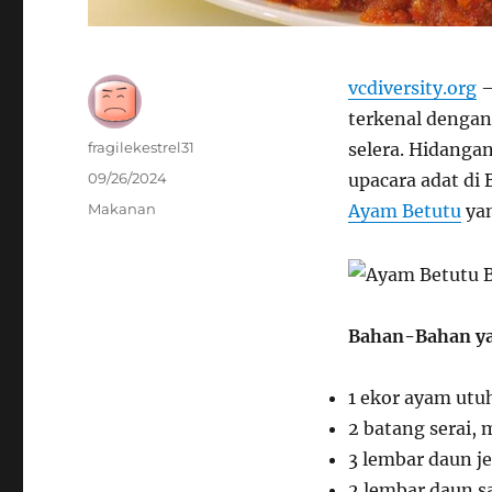
vcdiversity.org
–
terkenal dengan
Author
fragilekestrel31
selera. Hidangan
Posted
09/26/2024
upacara adat di
on
Categories
Makanan
Ayam Betutu
yan
Bahan-Bahan ya
1 ekor ayam utuh
2 batang serai,
3 lembar daun j
2 lembar daun s