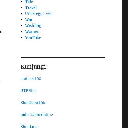
Tale
Travel
Uncategorized
War
Wedding
au
Women
YouTube
Kunjungi:
slot bet 100
g
RTP Slot
Slot Depo 10k
judi casino online
Slot dana
n