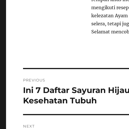
mengikuti resep
kelezatan Ayam 
selera, tetapi 
Selamat mencob
Navigasi
PREVIOUS
pos
Ini 7 Daftar Sayuran Hija
Previous
post:
Kesehatan Tubuh
NEXT