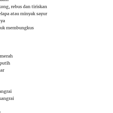
kong, rebus dan tiriskan
lapa atau minyak sayur
nya
ntuk membungkus
 merah
putih
kar
angrai
sangrai
r