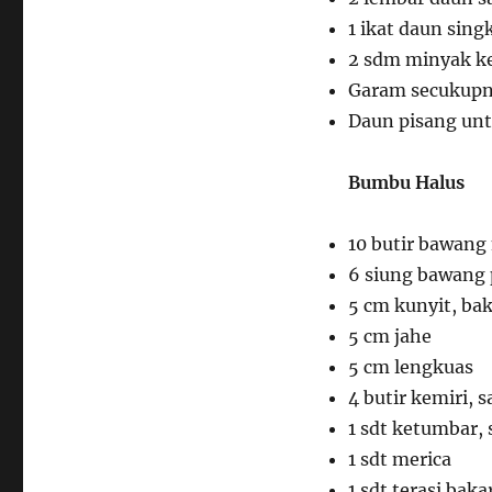
1 ikat daun sing
2 sdm minyak ke
Garam secukup
Daun pisang u
Bumbu Halus
10 butir bawang
6 siung bawang 
5 cm kunyit, ba
5 cm jahe
5 cm lengkuas
4 butir kemiri, s
1 sdt ketumbar, 
1 sdt merica
1 sdt terasi baka