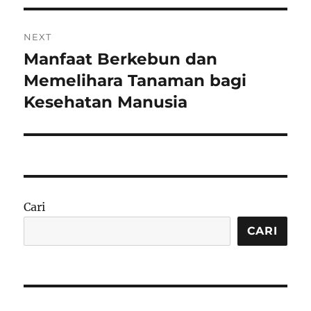
NEXT
Manfaat Berkebun dan
Next
post:
Memelihara Tanaman bagi
Kesehatan Manusia
Cari
CARI