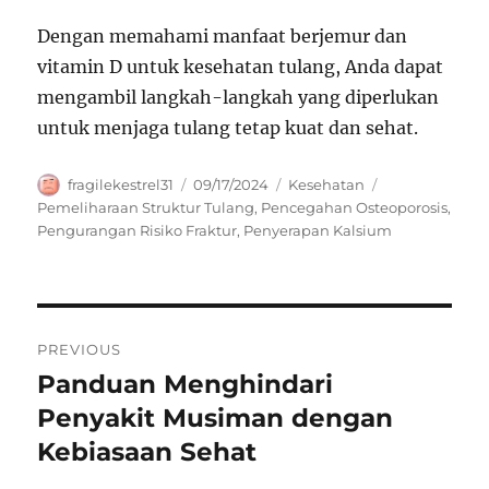
Dengan memahami manfaat berjemur dan
vitamin D untuk kesehatan tulang, Anda dapat
mengambil langkah-langkah yang diperlukan
untuk menjaga tulang tetap kuat dan sehat.
Author
Posted
Categories
Tags
fragilekestrel31
09/17/2024
Kesehatan
on
Pemeliharaan Struktur Tulang
,
Pencegahan Osteoporosis
,
Pengurangan Risiko Fraktur
,
Penyerapan Kalsium
Navigasi
PREVIOUS
pos
Panduan Menghindari
Previous
post:
Penyakit Musiman dengan
Kebiasaan Sehat