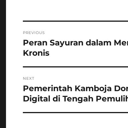
Navigasi
PREVIOUS
pos
Peran Sayuran dalam Men
Previous
post:
Kronis
NEXT
Pemerintah Kamboja Do
Next
post:
Digital di Tengah Pemuli