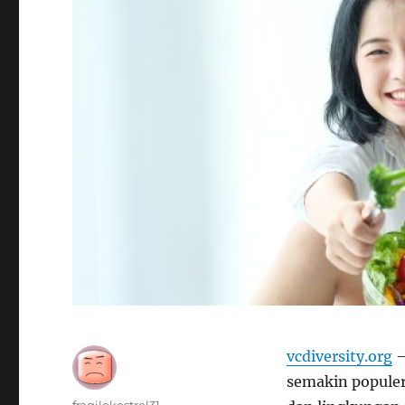
vcdiversity.org
–
semakin populer
Author
fragilekestrel31