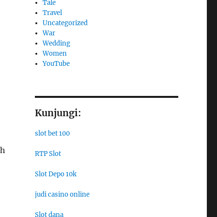
Tale
Travel
Uncategorized
War
Wedding
Women
YouTube
Kunjungi:
slot bet 100
ih
RTP Slot
Slot Depo 10k
judi casino online
Slot dana