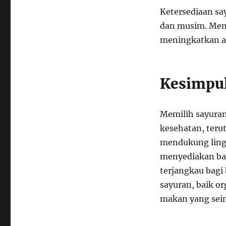
Ketersediaan sa
dan musim. Men
meningkatkan ak
Kesimpu
Memilih sayura
kesehatan, teru
mendukung ling
menyediakan ban
terjangkau bagi
sayuran, baik o
makan yang seim