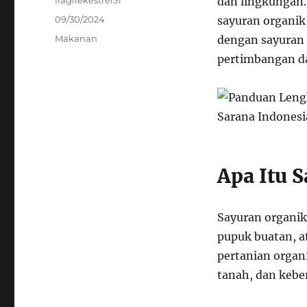
dan lingkungan
Posted
09/30/2024
sayuran organik
on
Categories
Makanan
dengan sayuran 
pertimbangan da
Apa Itu 
Sayuran organik
pupuk buatan, a
pertanian organ
tanah, dan kebe