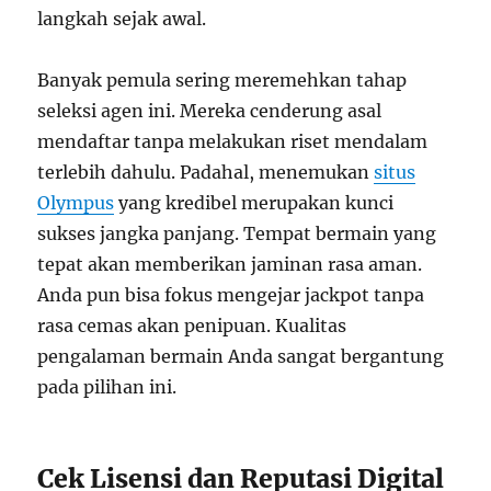
langkah sejak awal.
Banyak pemula sering meremehkan tahap
seleksi agen ini. Mereka cenderung asal
mendaftar tanpa melakukan riset mendalam
terlebih dahulu. Padahal, menemukan
situs
Olympus
yang kredibel merupakan kunci
sukses jangka panjang. Tempat bermain yang
tepat akan memberikan jaminan rasa aman.
Anda pun bisa fokus mengejar jackpot tanpa
rasa cemas akan penipuan. Kualitas
pengalaman bermain Anda sangat bergantung
pada pilihan ini.
Cek Lisensi dan Reputasi Digital