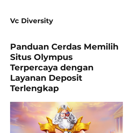
Vc Diversity
Panduan Cerdas Memilih
Situs Olympus
Terpercaya dengan
Layanan Deposit
Terlengkap