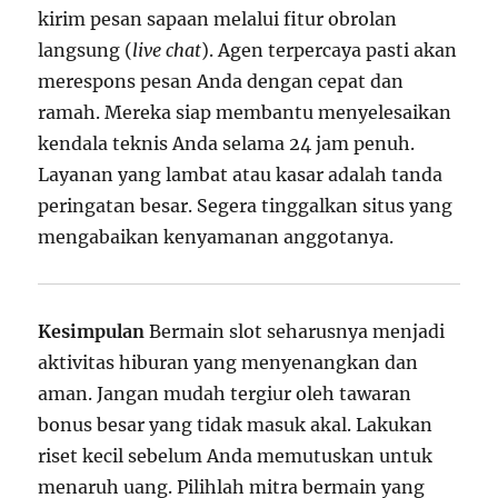
kirim pesan sapaan melalui fitur obrolan
langsung (
live chat
). Agen terpercaya pasti akan
merespons pesan Anda dengan cepat dan
ramah. Mereka siap membantu menyelesaikan
kendala teknis Anda selama 24 jam penuh.
Layanan yang lambat atau kasar adalah tanda
peringatan besar. Segera tinggalkan situs yang
mengabaikan kenyamanan anggotanya.
Kesimpulan
Bermain slot seharusnya menjadi
aktivitas hiburan yang menyenangkan dan
aman. Jangan mudah tergiur oleh tawaran
bonus besar yang tidak masuk akal. Lakukan
riset kecil sebelum Anda memutuskan untuk
menaruh uang. Pilihlah mitra bermain yang