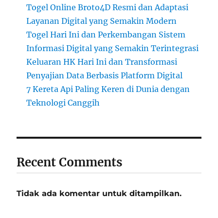
Togel Online Broto4D Resmi dan Adaptasi
Layanan Digital yang Semakin Modern
Togel Hari Ini dan Perkembangan Sistem
Informasi Digital yang Semakin Terintegrasi
Keluaran HK Hari Ini dan Transformasi
Penyajian Data Berbasis Platform Digital
7 Kereta Api Paling Keren di Dunia dengan
Teknologi Canggih
Recent Comments
Tidak ada komentar untuk ditampilkan.