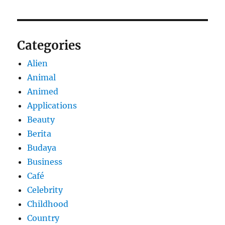
Categories
Alien
Animal
Animed
Applications
Beauty
Berita
Budaya
Business
Café
Celebrity
Childhood
Country