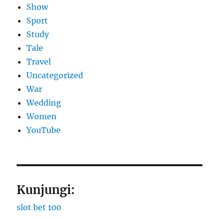
Show
Sport
Study
Tale
Travel
Uncategorized
War
Wedding
Women
YouTube
Kunjungi:
slot bet 100