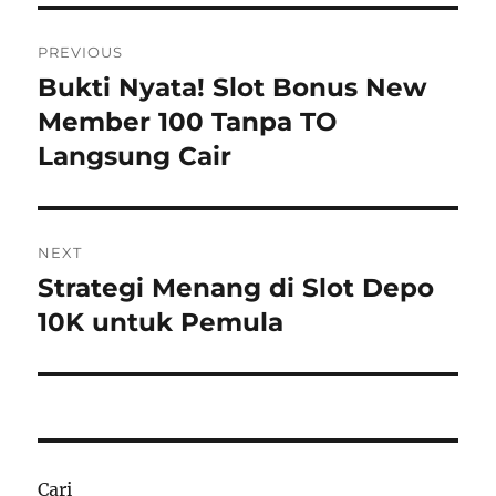
Navigasi
PREVIOUS
pos
Bukti Nyata! Slot Bonus New
Previous
post:
Member 100 Tanpa TO
Langsung Cair
NEXT
Strategi Menang di Slot Depo
Next
post:
10K untuk Pemula
Cari