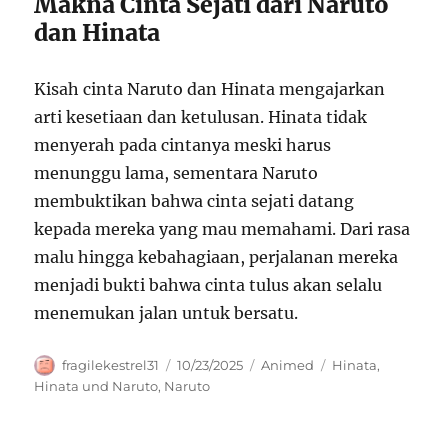
Makna Cinta Sejati dari Naruto
dan Hinata
Kisah cinta Naruto dan Hinata mengajarkan
arti kesetiaan dan ketulusan. Hinata tidak
menyerah pada cintanya meski harus
menunggu lama, sementara Naruto
membuktikan bahwa cinta sejati datang
kepada mereka yang mau memahami. Dari rasa
malu hingga kebahagiaan, perjalanan mereka
menjadi bukti bahwa cinta tulus akan selalu
menemukan jalan untuk bersatu.
Author
Posted
Categories
Tags
fragilekestrel31
10/23/2025
Animed
Hinata
,
on
Hinata und Naruto
,
Naruto