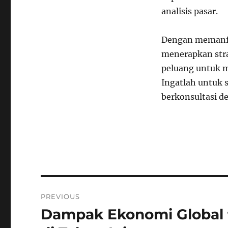
analisis pasar.
Dengan memanfaa
menerapkan stra
peluang untuk m
Ingatlah untuk 
berkonsultasi d
Navigasi
PREVIOUS
pos
Dampak Ekonomi Global 
Previous
post: