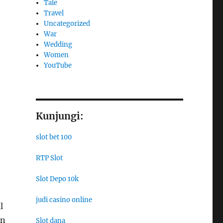
Tale
Travel
Uncategorized
War
Wedding
Women
YouTube
Kunjungi:
slot bet 100
RTP Slot
Slot Depo 10k
judi casino online
l
an
Slot dana