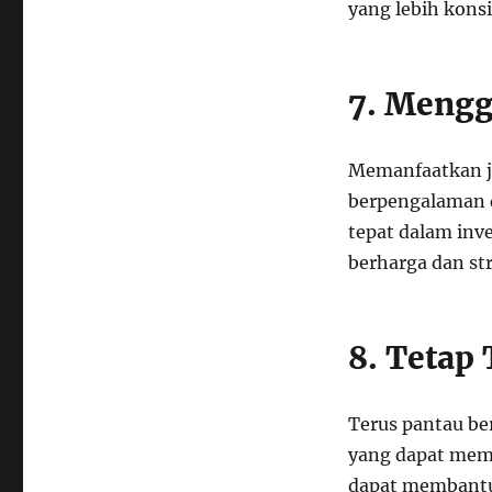
yang lebih konsi
7. Mengg
Memanfaatkan ja
berpengalaman 
tepat dalam inv
berharga dan st
8. Tetap
Terus pantau be
yang dapat memp
dapat membantu