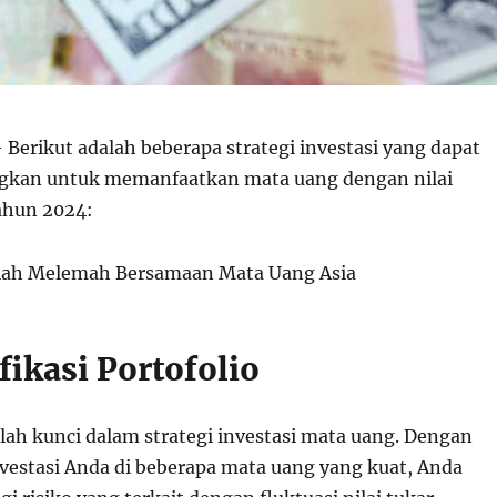
 Berikut adalah beberapa strategi investasi yang dapat
gkan untuk memanfaatkan mata uang dengan nilai
tahun 2024:
ifikasi Portofolio
alah kunci dalam strategi investasi mata uang. Dengan
estasi Anda di beberapa mata uang yang kuat, Anda