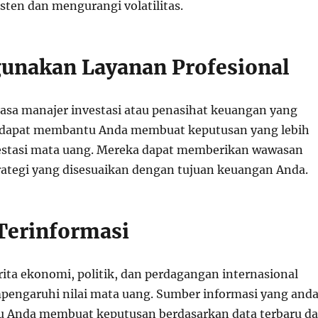
sten dan mengurangi volatilitas.
unakan Layanan Profesional
sa manajer investasi atau penasihat keuangan yang
dapat membantu Anda membuat keputusan yang lebih
estasi mata uang. Mereka dapat memberikan wawasan
rategi yang disesuaikan dengan tujuan keuangan Anda.
 Terinformasi
rita ekonomi, politik, dan perdagangan internasional
engaruhi nilai mata uang. Sumber informasi yang anda
 Anda membuat keputusan berdasarkan data terbaru d