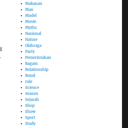
Makanan
Man
Model
Movie
Myths
Nasional
Nature
Olahraga
g
Party
.
Pemerintahan
Ragam
Relationship
Royal
rule
Science
Season
Sejarah
Shop
Show
Sport
Study