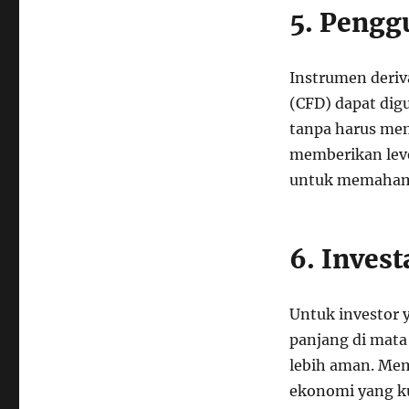
5. Pengg
Instrumen deriva
(CFD) dapat dig
tanpa harus memi
memberikan leve
untuk memahami
6. Invest
Untuk investor y
panjang di mata 
lebih aman. Mem
ekonomi yang ku