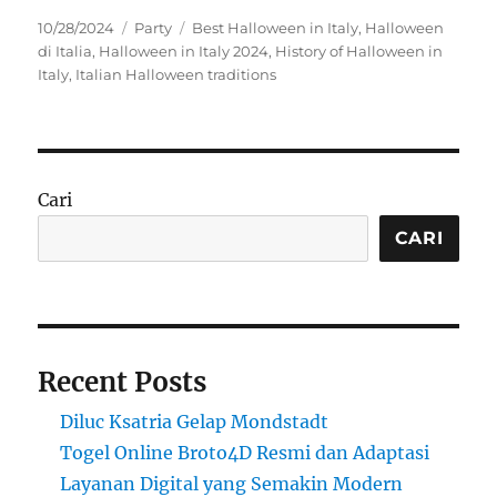
Posted
Categories
Tags
10/28/2024
Party
Best Halloween in Italy
,
Halloween
on
di Italia
,
Halloween in Italy 2024
,
History of Halloween in
Italy
,
Italian Halloween traditions
Cari
CARI
Recent Posts
Diluc Ksatria Gelap Mondstadt
Togel Online Broto4D Resmi dan Adaptasi
Layanan Digital yang Semakin Modern