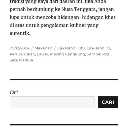
tradisi yang kaya dari daerah ini. Jika Anda
pernah berkunjung ke Nusa Tenggara, jangan
lupa untuk mencoba hidangan-hidangan khas
di atas untuk pengalaman kuliner yang
autentik.
Posted
Categories
Tags
09/13/2024
Makanan
Cakalang Fufu
,
Es Pisang Ijo
,
on
Kerupuk Ikan
,
Lawar
,
Plecing Kangkung
,
Sambal Roa
,
Sate Madura
Cari
CARI