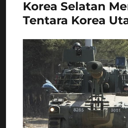
Korea Selatan Men
Tentara Korea Ut