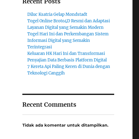
Recent Posts
Diluc Ksatria Gelap Mondstadt
Togel Online Broto4D Resmi dan Adaptasi
Layanan Digital yang Semakin Modern
Togel Hari Ini dan Perkembangan Sistem
Informasi Digital yang Semakin
Terintegrasi
Keluaran HK Hari Ini dan Transformasi
Penyajian Data Berbasis Platform Digital
7 Kereta Api Paling Keren di Dunia dengan
Teknologi Canggih
Recent Comments
Tidak ada komentar untuk ditampilkan.