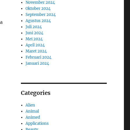
November 2024
Oktober 2024
September 2024
Agustus 2024
pa
Juli 2024
Juni 2024
Mei 2024
April 2024
Maret 2024
Februari 2024
Januari 2024
Categories
Alien
Animal
Animed
Applications
Beauty