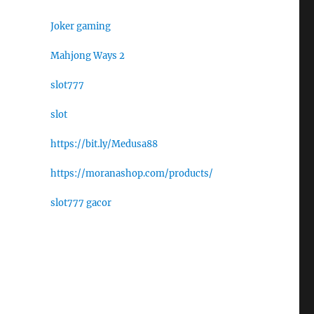
Joker gaming
Mahjong Ways 2
slot777
slot
https://bit.ly/Medusa88
https://moranashop.com/products/
slot777 gacor