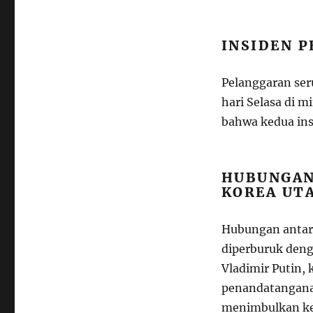
INSIDEN 
Pelanggaran seru
hari Selasa di 
bahwa kedua ins
HUBUNGAN
KOREA UT
Hubungan antar-
diperburuk deng
Vladimir Putin,
penandatanganan
menimbulkan keg