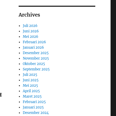
Archives
Juli 2026
Juni 2026
Mei 2026
Februari 2026
Januari 2026
Desember 2025
November 2025
Oktober 2025
September 2025
Juli 2025
Juni 2025
Mei 2025
April 2025
H
Maret 2025
Februari 2025
Januari 2025
Desember 2024