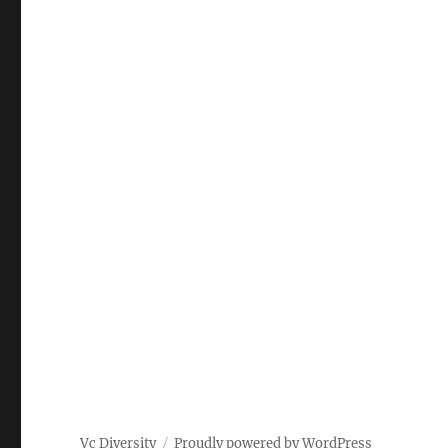
Vc Diversity
Proudly powered by WordPress