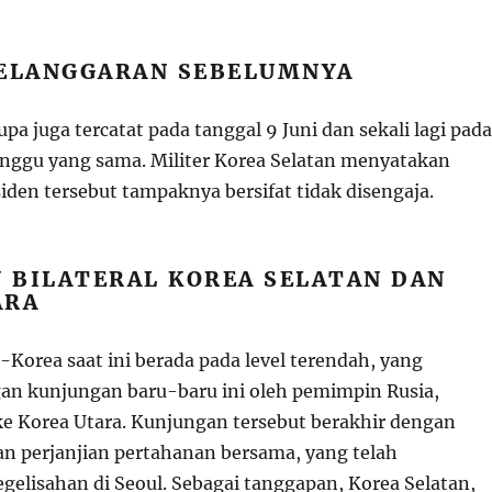
PELANGGARAN SEBELUMNYA
pa juga tercatat pada tanggal 9 Juni dan sekali lagi pada
minggu yang sama. Militer Korea Selatan menyatakan
iden tersebut tampaknya bersifat tidak disengaja.
 BILATERAL KOREA SELATAN DAN
ARA
Korea saat ini berada pada level terendah, yang
an kunjungan baru-baru ini oleh pemimpin Rusia,
 ke Korea Utara. Kunjungan tersebut berakhir dengan
 perjanjian pertahanan bersama, yang telah
elisahan di Seoul. Sebagai tanggapan, Korea Selatan,