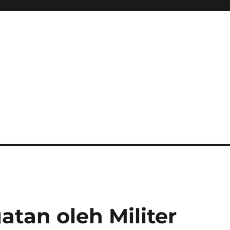
tan oleh Militer