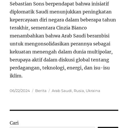
Sebastian Sons berpendapat bahwa inisiatif
diplomatik Saudi menunjukkan peningkatan
kepercayaan diri negara dalam beberapa tahun
terakhir, sementara Cinzia Bianco
menambahkan bahwa Arab Saudi berambisi
untuk mengonsolidasikan perannya sebagai
kekuatan menengah dalam dunia multipolar,
berupaya aktif dalam diskusi global tentang
perdagangan, teknologi, energi, dan isu-isu
iklim.
Posted
Categories
Tags
06/22/2024
Berita
Arab Saudi
,
Rusia
,
Ukraina
on
Cari