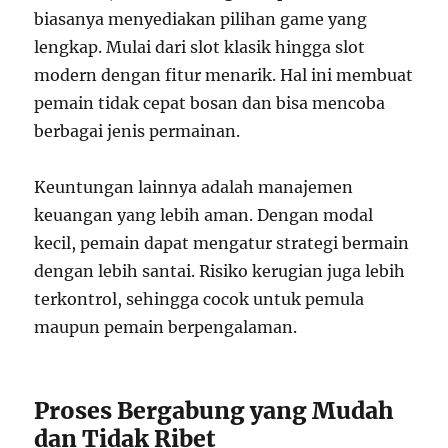
biasanya menyediakan pilihan game yang
lengkap. Mulai dari slot klasik hingga slot
modern dengan fitur menarik. Hal ini membuat
pemain tidak cepat bosan dan bisa mencoba
berbagai jenis permainan.
Keuntungan lainnya adalah manajemen
keuangan yang lebih aman. Dengan modal
kecil, pemain dapat mengatur strategi bermain
dengan lebih santai. Risiko kerugian juga lebih
terkontrol, sehingga cocok untuk pemula
maupun pemain berpengalaman.
Proses Bergabung yang Mudah
dan Tidak Ribet