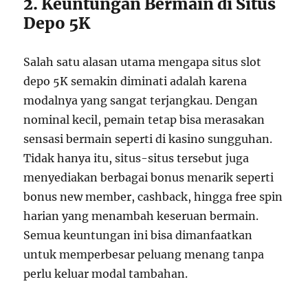
2. Keuntungan Bermain di Situs
Depo 5K
Salah satu alasan utama mengapa situs slot
depo 5K semakin diminati adalah karena
modalnya yang sangat terjangkau. Dengan
nominal kecil, pemain tetap bisa merasakan
sensasi bermain seperti di kasino sungguhan.
Tidak hanya itu, situs-situs tersebut juga
menyediakan berbagai bonus menarik seperti
bonus new member, cashback, hingga free spin
harian yang menambah keseruan bermain.
Semua keuntungan ini bisa dimanfaatkan
untuk memperbesar peluang menang tanpa
perlu keluar modal tambahan.