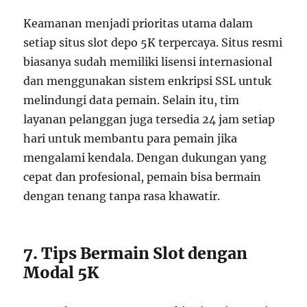
Keamanan menjadi prioritas utama dalam
setiap situs slot depo 5K terpercaya. Situs resmi
biasanya sudah memiliki lisensi internasional
dan menggunakan sistem enkripsi SSL untuk
melindungi data pemain. Selain itu, tim
layanan pelanggan juga tersedia 24 jam setiap
hari untuk membantu para pemain jika
mengalami kendala. Dengan dukungan yang
cepat dan profesional, pemain bisa bermain
dengan tenang tanpa rasa khawatir.
7. Tips Bermain Slot dengan
Modal 5K