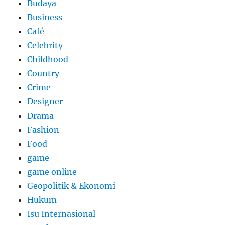
Budaya
Business
Café
Celebrity
Childhood
Country
Crime
Designer
Drama
Fashion
Food
game
game online
Geopolitik & Ekonomi
Hukum
Isu Internasional