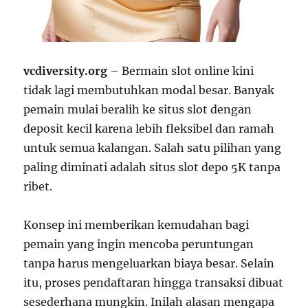
vcdiversity.org
– Bermain slot online kini
tidak lagi membutuhkan modal besar. Banyak
pemain mulai beralih ke situs slot dengan
deposit kecil karena lebih fleksibel dan ramah
untuk semua kalangan. Salah satu pilihan yang
paling diminati adalah situs slot depo 5K tanpa
ribet.
Konsep ini memberikan kemudahan bagi
pemain yang ingin mencoba peruntungan
tanpa harus mengeluarkan biaya besar. Selain
itu, proses pendaftaran hingga transaksi dibuat
sesederhana mungkin. Inilah alasan mengapa