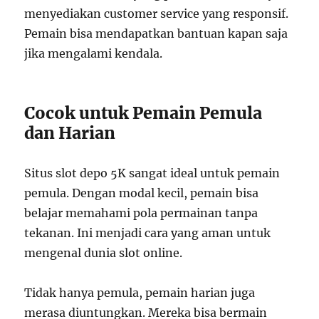
menyediakan customer service yang responsif.
Pemain bisa mendapatkan bantuan kapan saja
jika mengalami kendala.
Cocok untuk Pemain Pemula
dan Harian
Situs slot depo 5K sangat ideal untuk pemain
pemula. Dengan modal kecil, pemain bisa
belajar memahami pola permainan tanpa
tekanan. Ini menjadi cara yang aman untuk
mengenal dunia slot online.
Tidak hanya pemula, pemain harian juga
merasa diuntungkan. Mereka bisa bermain