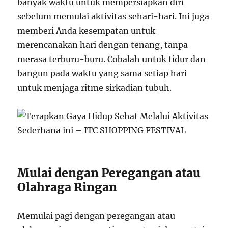
banyak waktu untuk mempersiapkan diri
sebelum memulai aktivitas sehari-hari. Ini juga
memberi Anda kesempatan untuk
merencanakan hari dengan tenang, tanpa
merasa terburu-buru. Cobalah untuk tidur dan
bangun pada waktu yang sama setiap hari
untuk menjaga ritme sirkadian tubuh.
Mulai dengan Peregangan atau
Olahraga Ringan
Memulai pagi dengan peregangan atau