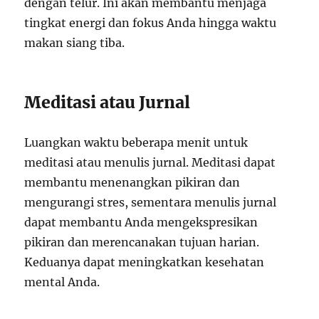
dengan telur. Ini akan membantu menjaga
tingkat energi dan fokus Anda hingga waktu
makan siang tiba.
Meditasi atau Jurnal
Luangkan waktu beberapa menit untuk
meditasi atau menulis jurnal. Meditasi dapat
membantu menenangkan pikiran dan
mengurangi stres, sementara menulis jurnal
dapat membantu Anda mengekspresikan
pikiran dan merencanakan tujuan harian.
Keduanya dapat meningkatkan kesehatan
mental Anda.