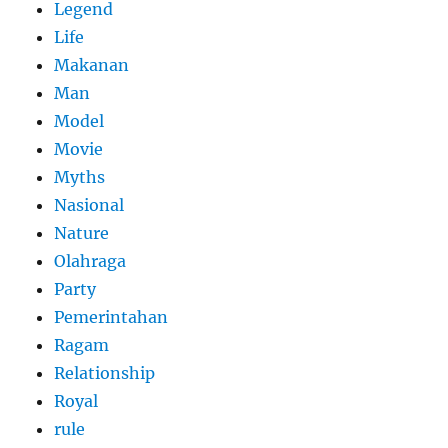
Legend
Life
Makanan
Man
Model
Movie
Myths
Nasional
Nature
Olahraga
Party
Pemerintahan
Ragam
Relationship
Royal
rule