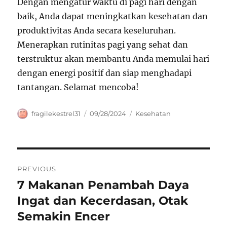
Dengan mengatur waktu di pagi hari dengan
baik, Anda dapat meningkatkan kesehatan dan
produktivitas Anda secara keseluruhan.
Menerapkan rutinitas pagi yang sehat dan
terstruktur akan membantu Anda memulai hari
dengan energi positif dan siap menghadapi
tantangan. Selamat mencoba!
Author
Posted
Categories
fragilekestrel31
09/28/2024
Kesehatan
on
Navigasi
PREVIOUS
pos
7 Makanan Penambah Daya
Previous
post:
Ingat dan Kecerdasan, Otak
Semakin Encer