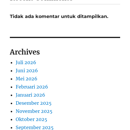
Tidak ada komentar untuk ditampilkan.
Archives
Juli 2026
Juni 2026
Mei 2026
Februari 2026
Januari 2026
Desember 2025
November 2025
Oktober 2025
September 2025