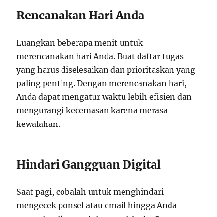
Rencanakan Hari Anda
Luangkan beberapa menit untuk
merencanakan hari Anda. Buat daftar tugas
yang harus diselesaikan dan prioritaskan yang
paling penting. Dengan merencanakan hari,
Anda dapat mengatur waktu lebih efisien dan
mengurangi kecemasan karena merasa
kewalahan.
Hindari Gangguan Digital
Saat pagi, cobalah untuk menghindari
mengecek ponsel atau email hingga Anda