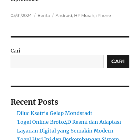
Posted
Categories
Tags
05/31/2024
Berita
Android
,
HP Murah
,
iPhone
on
Cari
CARI
Recent Posts
Diluc Ksatria Gelap Mondstadt
Togel Online Broto4D Resmi dan Adaptasi
Layanan Digital yang Semakin Modern
Togel Hari Ini dan Perkembangan Sistem