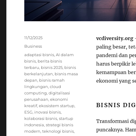
Posted
11/12/2025
vcdiversity.org
on
Categories
Business
paling besar, te
Tags
adaptasi bisnis
,
AI dalam
pandemi dan per
bisnis
,
berita bisnis
harus berpikir l
terbaru
,
bisnis 2025
,
bisnis
kemampuan berk
berkelanjutan
,
bisnis masa
depan
,
bisnis ramah
ekonomi yang se
lingkungan
,
cloud
computing
,
digitalisasi
perusahaan
,
ekonomi
BISNIS DI
kreatif
,
ekosistem startup
,
ESG
,
inovasi bisnis
,
kolaborasi bisnis
,
startup
Transformasi dig
indonesia
,
strategi bisnis
puncaknya. Hamp
modern
,
teknologi bisnis
,