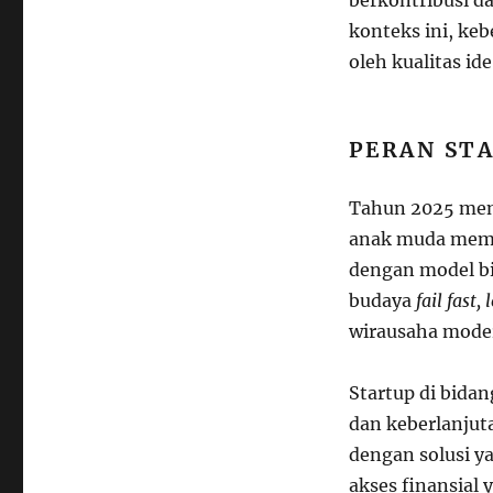
konteks ini, kebe
oleh kualitas id
PERAN ST
Tahun 2025 men
anak muda mema
dengan model bis
budaya
fail fast,
wirausaha mode
Startup di bidan
dan keberlanjut
dengan solusi y
akses finansial