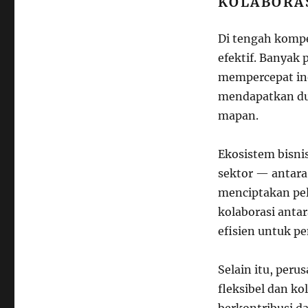
KOLABORA
Di tengah kompet
efektif. Banyak
mempercepat ino
mendapatkan du
mapan.
Ekosistem bisnis
sektor — antara
menciptakan pel
kolaborasi anta
efisien untuk pe
Selain itu, per
fleksibel dan k
berkontribusi d