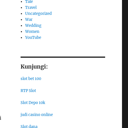
Tale
Travel
Uncategorized
War
Wedding
Women
YouTube
Kunjungi:
slot bet 100
RTP Slot
,
Slot Depo 10k
judi casino online
i
Slot dana