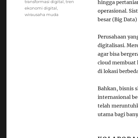
transformasi digital
,
tren
hingga pertanian
ekonomi digital
,
operasional. Sis
wirausaha muda
besar (Big Data)
Perusahaan yang
digitalisasi. M
agar bisa berger
cloud membuat k
di lokasi berbeda
Bahkan, bisnis s
internasional be
telah meruntuhk
utama bagi bany