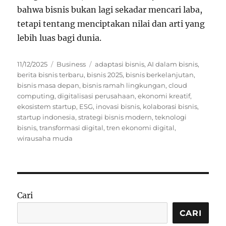
bahwa bisnis bukan lagi sekadar mencari laba,
tetapi tentang menciptakan nilai dan arti yang
lebih luas bagi dunia.
Posted
Categories
Tags
11/12/2025
Business
adaptasi bisnis
,
AI dalam bisnis
,
on
berita bisnis terbaru
,
bisnis 2025
,
bisnis berkelanjutan
,
bisnis masa depan
,
bisnis ramah lingkungan
,
cloud
computing
,
digitalisasi perusahaan
,
ekonomi kreatif
,
ekosistem startup
,
ESG
,
inovasi bisnis
,
kolaborasi bisnis
,
startup indonesia
,
strategi bisnis modern
,
teknologi
bisnis
,
transformasi digital
,
tren ekonomi digital
,
wirausaha muda
Cari
CARI