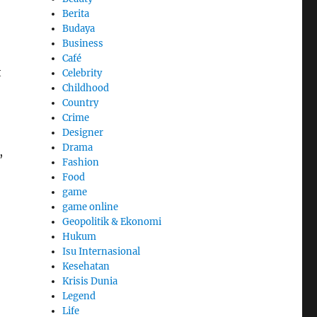
Berita
Budaya
Business
Café
t
Celebrity
Childhood
Country
Crime
Designer
Drama
,
Fashion
Food
game
game online
Geopolitik & Ekonomi
Hukum
Isu Internasional
Kesehatan
Krisis Dunia
Legend
Life