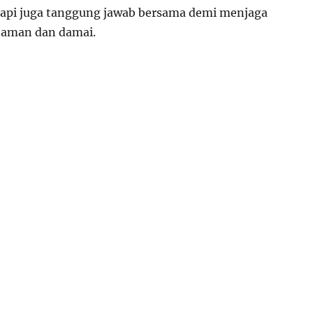
etapi juga tanggung jawab bersama demi menjaga
 aman dan damai.