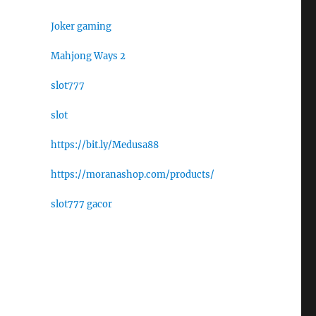
Joker gaming
Mahjong Ways 2
slot777
slot
https://bit.ly/Medusa88
https://moranashop.com/products/
slot777 gacor