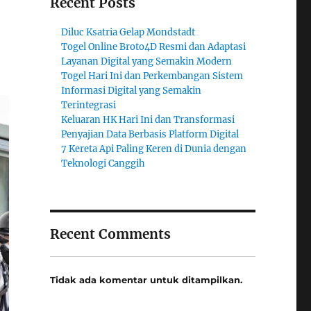
Recent Posts
Diluc Ksatria Gelap Mondstadt
Togel Online Broto4D Resmi dan Adaptasi
Layanan Digital yang Semakin Modern
Togel Hari Ini dan Perkembangan Sistem
Informasi Digital yang Semakin
Terintegrasi
Keluaran HK Hari Ini dan Transformasi
Penyajian Data Berbasis Platform Digital
7 Kereta Api Paling Keren di Dunia dengan
Teknologi Canggih
Recent Comments
Tidak ada komentar untuk ditampilkan.