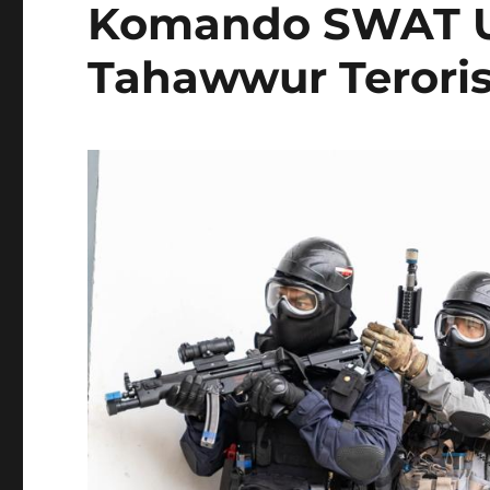
Komando SWAT U
Tahawwur Terori