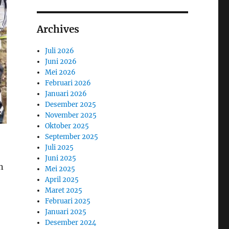
Archives
Juli 2026
Juni 2026
Mei 2026
Februari 2026
Januari 2026
Desember 2025
November 2025
Oktober 2025
September 2025
Juli 2025
Juni 2025
n
Mei 2025
April 2025
Maret 2025
Februari 2025
Januari 2025
Desember 2024