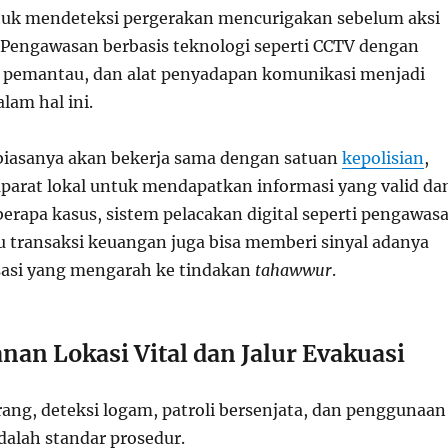
k mendeteksi pergerakan mencurigakan sebelum aksi
i. Pengawasan berbasis teknologi seperti CCTV dengan
e pemantau, dan alat penyadapan komunikasi menjadi
lam hal ini.
 biasanya akan bekerja sama dengan satuan
kepolisian
,
 aparat lokal untuk mendapatkan informasi yang valid da
berapa kasus, sistem pelacakan digital seperti pengawas
au transaksi keuangan juga bisa memberi sinyal adanya
isasi yang mengarah ke tindakan
tahawwur
.
an Lokasi Vital dan Jalur Evakuasi
ang, deteksi logam, patroli bersenjata, dan penggunaan
dalah standar prosedur.