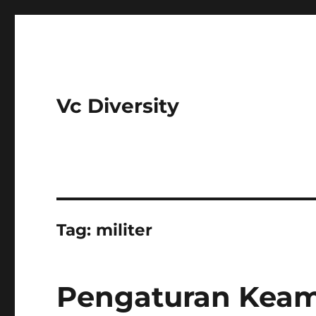
Vc Diversity
Tag:
militer
Pengaturan Kea