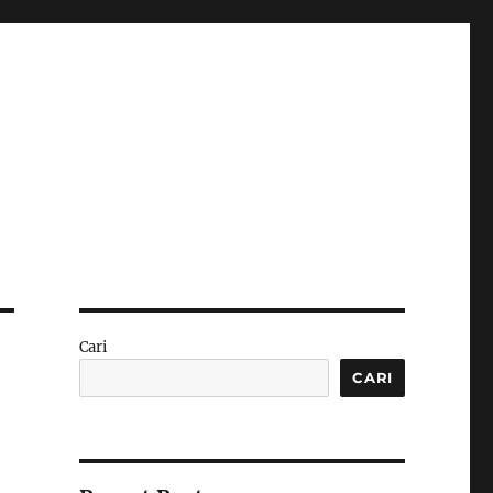
Cari
CARI