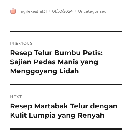
Author
Posted
Categories
fragilekestrel31
01/30/2024
Uncategorized
on
Navigasi
PREVIOUS
pos
Resep Telur Bumbu Petis:
Previous
post:
Sajian Pedas Manis yang
Menggoyang Lidah
NEXT
Resep Martabak Telur dengan
Next
post:
Kulit Lumpia yang Renyah