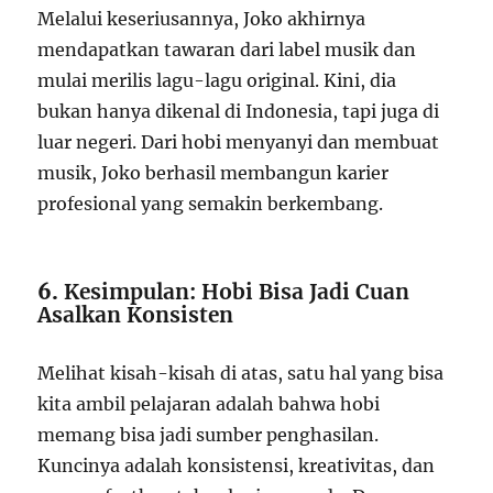
Melalui keseriusannya, Joko akhirnya
mendapatkan tawaran dari label musik dan
mulai merilis lagu-lagu original. Kini, dia
bukan hanya dikenal di Indonesia, tapi juga di
luar negeri. Dari hobi menyanyi dan membuat
musik, Joko berhasil membangun karier
profesional yang semakin berkembang.
6.
Kesimpulan: Hobi Bisa Jadi Cuan
Asalkan Konsisten
Melihat kisah-kisah di atas, satu hal yang bisa
kita ambil pelajaran adalah bahwa hobi
memang bisa jadi sumber penghasilan.
Kuncinya adalah konsistensi, kreativitas, dan