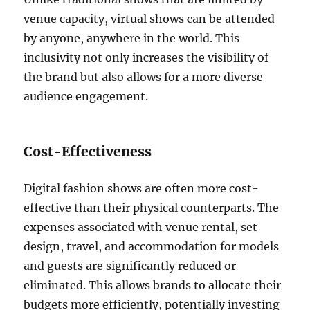
venue capacity, virtual shows can be attended
by anyone, anywhere in the world. This
inclusivity not only increases the visibility of
the brand but also allows for a more diverse
audience engagement.
Cost-Effectiveness
Digital fashion shows are often more cost-
effective than their physical counterparts. The
expenses associated with venue rental, set
design, travel, and accommodation for models
and guests are significantly reduced or
eliminated. This allows brands to allocate their
budgets more efficiently, potentially investing