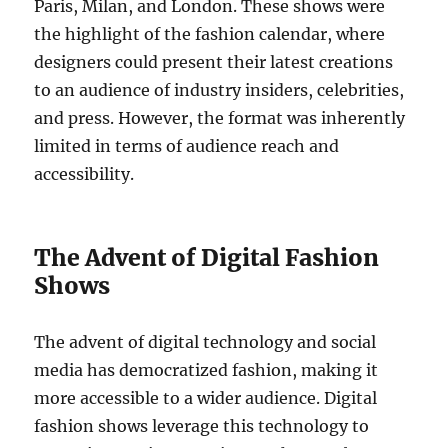
Paris, Milan, and London. These shows were
the highlight of the fashion calendar, where
designers could present their latest creations
to an audience of industry insiders, celebrities,
and press. However, the format was inherently
limited in terms of audience reach and
accessibility.
The Advent of Digital Fashion
Shows
The advent of digital technology and social
media has democratized fashion, making it
more accessible to a wider audience. Digital
fashion shows leverage this technology to