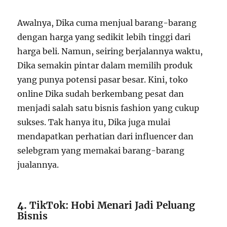
Awalnya, Dika cuma menjual barang-barang
dengan harga yang sedikit lebih tinggi dari
harga beli. Namun, seiring berjalannya waktu,
Dika semakin pintar dalam memilih produk
yang punya potensi pasar besar. Kini, toko
online Dika sudah berkembang pesat dan
menjadi salah satu bisnis fashion yang cukup
sukses. Tak hanya itu, Dika juga mulai
mendapatkan perhatian dari influencer dan
selebgram yang memakai barang-barang
jualannya.
4.
TikTok: Hobi Menari Jadi Peluang
Bisnis