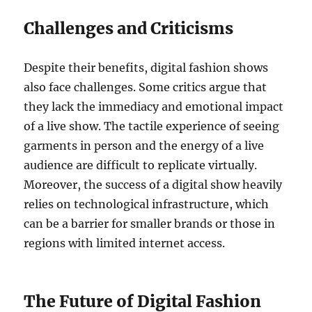
Challenges and Criticisms
Despite their benefits, digital fashion shows
also face challenges. Some critics argue that
they lack the immediacy and emotional impact
of a live show. The tactile experience of seeing
garments in person and the energy of a live
audience are difficult to replicate virtually.
Moreover, the success of a digital show heavily
relies on technological infrastructure, which
can be a barrier for smaller brands or those in
regions with limited internet access.
The Future of Digital Fashion