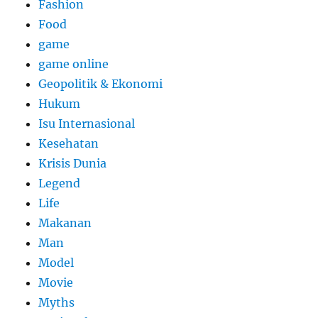
Fashion
Food
game
game online
Geopolitik & Ekonomi
Hukum
Isu Internasional
Kesehatan
Krisis Dunia
Legend
Life
Makanan
Man
Model
Movie
Myths