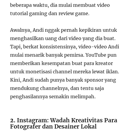
beberapa waktu, dia mulai membuat video
tutorial gaming dan review game.
Awalnya, Andi nggak pernah kepikiran untuk
menghasilkan uang dari video yang dia buat.
Tapi, berkat konsistensinya, video-video Andi
mulai menarik banyak pemirsa. YouTube pun
memberikan kesempatan buat para kreator
untuk monetisasi channel mereka lewat iklan.
Kini, Andi sudah punya banyak sponsor yang
mendukung channelnya, dan tentu saja
penghasilannya semakin melimpah.
2.
Instagram: Wadah Kreativitas Para
Fotografer dan Desainer Lokal