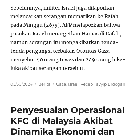
Sebelumnya, militer Israel juga dilaporkan
melancarkan serangan mematikan ke Rafah
pada Minggu (26/5). AFP melaporkan bahwa
pasukan Israel menargetkan Hamas di Rafah,
namun serangan itu mengakibatkan tenda-
tenda pengungsi terbakar. Otoritas Gaza
menyebut 50 orang tewas dan 249 orang luka-
luka akibat serangan tersebut.
Posted
Categories
Tags
05/30/2024
Berita
Gaza
,
Israel
,
Recep Tayyip Erdogan
on
Penyesuaian Operasional
KFC di Malaysia Akibat
Dinamika Ekonomi dan