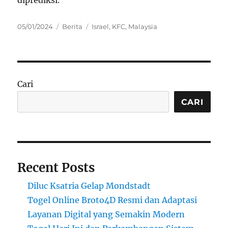
diprediksi.
Posted
Categories
Tags
05/01/2024
Berita
Israel
,
KFC
,
Malaysia
on
Cari
CARI
Recent Posts
Diluc Ksatria Gelap Mondstadt
Togel Online Broto4D Resmi dan Adaptasi
Layanan Digital yang Semakin Modern