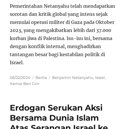
Pemerintahan Netanyahu telah mendapatkan
sorotan dan kritik global yang intens sejak
memulai operasi militer di Gaza pada Oktober
2023, yang mengakibatkan lebih dari 37.000
korban jiwa di Palestina. Isu-isu ini, bersama
dengan konflik internal, menghadirkan
tantangan besar bagi kestabilan politik di
Israel.
Posted
Categories
Tags
06/22/2024
Berita
Benjamin Netanyahu
,
Israel
,
on
Itamar Ben Gvir
Erdogan Serukan Aksi
Bersama Dunia Islam
Atas Serangan Israel ke